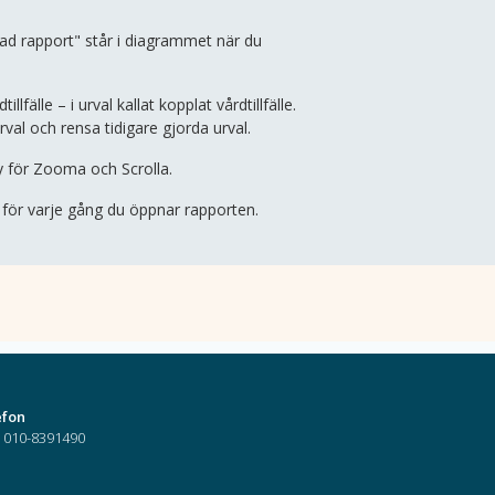
erad rapport" står i diagrammet när du
älle – i urval kallat kopplat vårdtillfälle.
val och rensa tidigare gjorda urval.
y för Zooma och Scrolla.
s för varje gång du öppnar rapporten.
efon
) 010-8391490