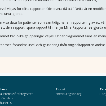
a urval väljas för olika rapporter. Observera då att "Detta är en modifi
ns urval gjorda.
visa data för patienter som samtidigt har en rapportering av ett vårdtillf
att dela rapport, spara rapport till menyn Mina Rapporter se gjorda ur
rammet kan olika grupperingar väljas. Under diagrammet finns en men
rter med förändrat urval och gruppering ifrån originalrapporten ändra
dress
E-post
Tel
a Intensivvårdsregistret
sir@icuregswe.org
(+46
 Värmland
huset D2