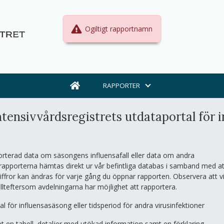
Ogiltigt rapportnamn
RAPPORTER
tensivvårdsregistrets utdataportal för i
orterad data om säsongens influensafall eller data om andra
 rapporterna hämtas direkt ur vår befintliga databas i samband med at
iffror kan ändras för varje gång du öppnar rapporten. Observera att vi
allteftersom avdelningarna har möjlighet att rapportera.
val för influensasäsong eller tidsperiod för andra virusinfektioner
et en tabell, detaljer med utökad information samt en förklaring.