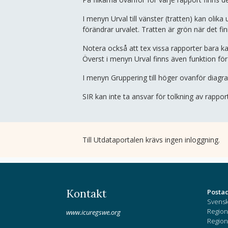
I menyn Urval till vänster (tratten) kan olik
förändrar urvalet. Tratten är grön när det fin
Notera också att tex vissa rapporter bara kan 
Överst i menyn Urval finns även funktion för 
I menyn Gruppering till höger ovanför diag
SIR kan inte ta ansvar för tolkning av rappo
Till Utdataportalen krävs ingen inloggning.
Kontakt
Posta
Svensk
Region
www.icuregswe.org
Region